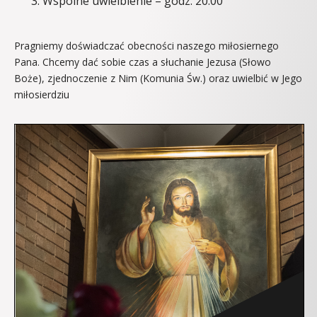
Wspólne uwielbienie – godz. 20.00
Pragniemy doświadczać obecności naszego miłosiernego
Pana. Chcemy dać sobie czas a słuchanie Jezusa (Słowo
Boże), zjednoczenie z Nim (Komunia Św.) oraz uwielbić w Jego
miłosierdziu