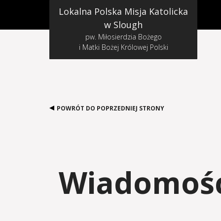
Lokalna Polska Misja Katolicka
w Slough
pw. Miłosierdzia Bożego
i Matki Bożej Królowej Polski
POWRÓT DO POPRZEDNIEJ STRONY
Wiadomości