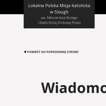
Lokalna Polska Misja Katolicka
w Slough
pw. Miłosierdzia Bożego
i Matki Bożej Królowej Polski
POWRÓT DO POPRZEDNIEJ STRONY
Wiadomoś