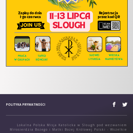
POLITYKA PRYWATNOŚCI
Lokalna Polska Misja Katolicka w Slough pod wezwaniem
Miłosierdzia Bożego i Matki Bożej Królowej Polski - Wszelkie