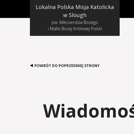
Lokalna Polska Misja Katolicka
w Slough
pw. Miłosierdzia Bożego
i Matki Bożej Królowej Polski
POWRÓT DO POPRZEDNIEJ STRONY
Wiadomośc