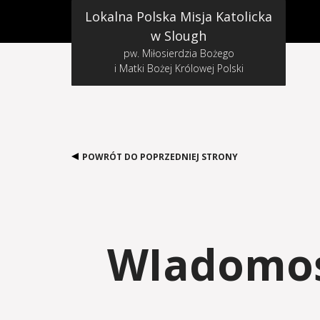
Lokalna Polska Misja Katolicka
w Slough
pw. Miłosierdzia Bożego
i Matki Bożej Królowej Polski
POWRÓT DO POPRZEDNIEJ STRONY
WIadomośc