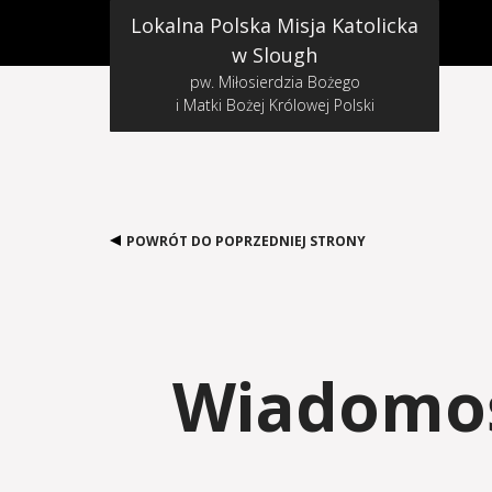
Lokalna Polska Misja Katolicka
w Slough
pw. Miłosierdzia Bożego
i Matki Bożej Królowej Polski
POWRÓT DO POPRZEDNIEJ STRONY
Wiadomośc