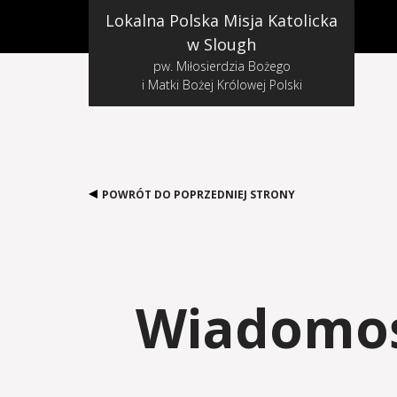
Lokalna Polska Misja Katolicka
w Slough
pw. Miłosierdzia Bożego
i Matki Bożej Królowej Polski
POWRÓT DO POPRZEDNIEJ STRONY
Wiadomośc