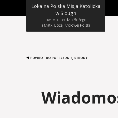
Lokalna Polska Misja Katolicka
w Slough
pw. Miłosierdzia Bożego
i Matki Bożej Królowej Polski
POWRÓT DO POPRZEDNIEJ STRONY
Wiadomośc