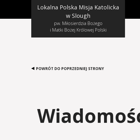
Lokalna Polska Misja Katolicka
w Slough
pw. Miłosierdzia Bożego
i Matki Bożej Królowej Polski
POWRÓT DO POPRZEDNIEJ STRONY
Wiadomości