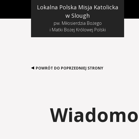
Lokalna Polska Misja Katolicka
w Slough
pw. Miłosierdzia Bożego
i Matki Bożej Królowej Polski
POWRÓT DO POPRZEDNIEJ STRONY
Wiadomoś