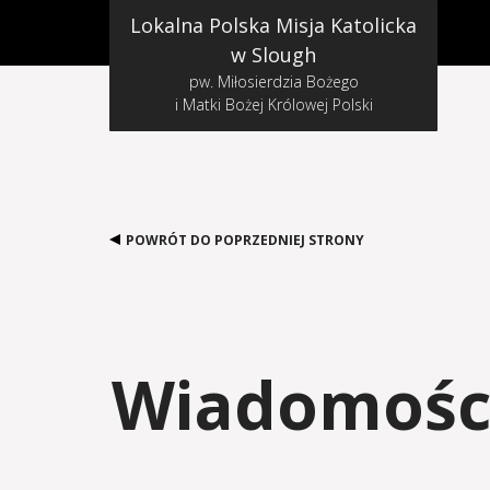
Lokalna Polska Misja Katolicka
w Slough
pw. Miłosierdzia Bożego
i Matki Bożej Królowej Polski
POWRÓT DO POPRZEDNIEJ STRONY
Wiadomości