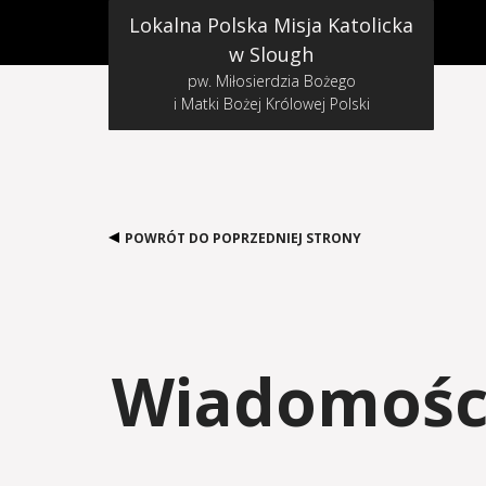
Lokalna Polska Misja Katolicka
w Slough
pw. Miłosierdzia Bożego
i Matki Bożej Królowej Polski
POWRÓT DO POPRZEDNIEJ STRONY
Wiadomości