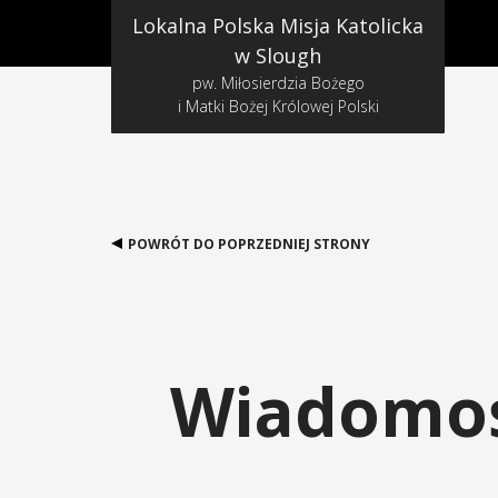
Lokalna Polska Misja Katolicka
w Slough
pw. Miłosierdzia Bożego
i Matki Bożej Królowej Polski
POWRÓT DO POPRZEDNIEJ STRONY
Wiadomośc