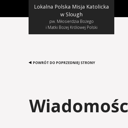
Lokalna Polska Misja Katolicka
w Slough
pw. Miłosierdzia Bożego
i Matki Bożej Królowej Polski
POWRÓT DO POPRZEDNIEJ STRONY
Wiadomości