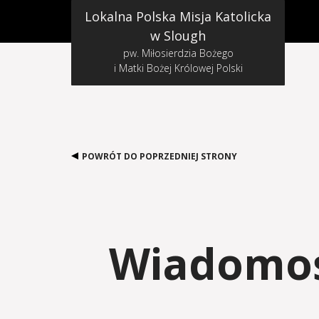
Lokalna Polska Misja Katolicka
w Slough
pw. Miłosierdzia Bożego
i Matki Bożej Królowej Polski
POWRÓT DO POPRZEDNIEJ STRONY
Wiadomośc