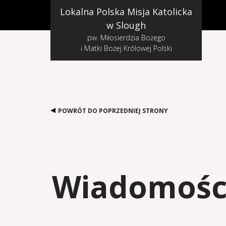
Lokalna Polska Misja Katolicka
w Slough
pw. Miłosierdzia Bożego
i Matki Bożej Królowej Polski
POWRÓT DO POPRZEDNIEJ STRONY
Wiadomości