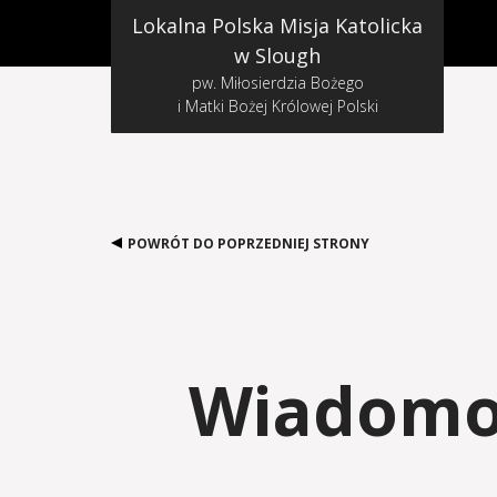
Lokalna Polska Misja Katolicka
w Slough
pw. Miłosierdzia Bożego
i Matki Bożej Królowej Polski
POWRÓT DO POPRZEDNIEJ STRONY
Wiadomos