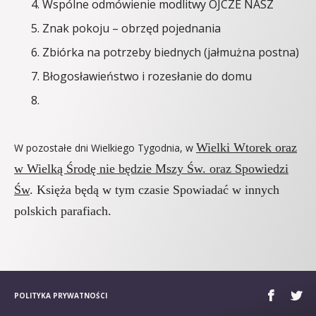
Wspólne odmówienie modlitwy OJCZE NASZ
Znak pokoju – obrzęd pojednania
Zbiórka na potrzeby biednych (jałmużna postna)
Błogosławieństwo i rozesłanie do domu
Wielki Wtorek oraz
W pozostałe dni Wielkiego Tygodnia, w
w Wielką Środę nie będzie Mszy Św. oraz Spowiedzi
Św
. Księża będą w tym czasie Spowiadać w innych
polskich parafiach.
POLITYKA PRYWATNOŚCI