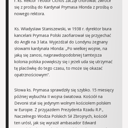
r. ks. Rektor Teodor Cichos zaczął chorować zwrócił
się z prośbą do Kardynał Prymasa Hlonda z prośbą o
nowego rektora.
Ks. Władysław Staniszewski, w 1938 r. dyrektor biura
kancelarii Prymasa Polski zaofiarował się przyjechać
do Anglii na 3 lata. Wyjeżdżał do Londynu żegnany
słowami kardynała Hlonda: „Po wielkiej wojnie, na
jaką się zanosi, najprawdopodobniej tamtejsza
kolonia polska powiększy się i jeżeli uda się utrzymać
tę placówkę do tego czasu, to może się okazać
opatrznościowym”.
Słowa ks. Prymasa sprawdziły się szybko. 15 miesięcy
później wybuchła II wojna światowa. Kościół na
Devonii stał się jedynym wolnym kościołem polskim
w Europie. Z przyjazdem Prezydenta Rzadu R.P.,
Naczelnego Wodza Polskich Sił Zbrojnych, kościół
ten urósł, jak się wyraził ambasador Edward