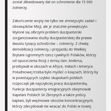
został zlikwidowany dał on schronienie dla 15 000
żołnierzy.
Zakończenie wojny nie tylko nie zmniejszyło zadań i
obowiązków Misji, ale je znacznie powiększyło.
Wyłonił się olbrzymi problem duszpasterski
zorganizowania służby duszpasterskiej dla prawie
dwustu tysięcy uchodźców – żołnierzy. Z chwilą
demobilizacji żołnierzy, i przyjazdu do Wielkiej
Brytanii ogromnych rzesz cywilnych Polaków, którzy
od opuszczenia Rosji z Armią Gen. Andersa,
przebywali w obozach w Afryce, Indiach i Ameryce
Południowej trzeba było myśleć o księżach, którzy by
w powstających szybko skupiskach polskich
rozpoczęli jak najszybciej pracę duszpasterską.
Funkcje duszpasterzy emigracyjnych obejmowali
Kapelani Polskich Sił Zbrojnych a także polscy
kapłani, byli więźniowie obozów koncentracyjnych,
którzy zdecydowali nie wracać do Polski w nowej