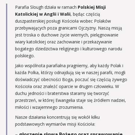
Parafia Slough działa w ramach
Polskiej Misji
Katolickiej w Anglii i Walii
, będąc częścią
duszpasterskiej posługi Kościoła wobec Polaków
przebywających poza granicami Ojczyzny. Naszą misją
jest troska o duchowe życie wiernych, pielęgnowanie
wiary katolickiej oraz zachowanie i przekazywanie
bogatego dziedzictwa religijnego i kulturowego narodu
polskiego.
Jako wspólnota parafialna pragniemy, aby każdy Polak i
każda Polka, którzy odnajdują się w naszej parafii, mogli
doświadczyć obecności Boga, poczuć się częścią żywego
Kościoła oraz znaleźć oparcie w drugim człowieku. W
duchu jedności i braterstwa staramy się tworzyć
przestrzeń, w której Ewangelia staje się źródłem nadziei,
miłości i wzajemnego zrozumienia.
Nasze działania koncentrują się wokół kilku
podstawowych wymiarów misji Kościoła:
– głoszenie słowa Bożego oraz sprawowanie