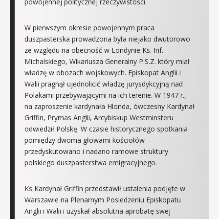
powojennej politycznej rzeczywistości.
W pierwszym okresie powojennym praca
duszpasterska prowadzona była niejako dwutorowo
ze względu na obecność w Londynie Ks. Inf.
Michalskiego, Wikariusza Generalny P.S.Z. który miał
władzę w obozach wojskowych. Episkopat Anglii i
Walii pragnął ujednolicić władzę jurysdykcyjną nad
Polakami przebywającymi na ich terenie. W 1947 r.,
na zaproszenie kardynała Hlonda, ówczesny Kardynał
Griffin, Prymas Anglii, Arcybiskup Westminsteru
odwiedził Polskę. W czasie historycznego spotkania
pomiędzy dwoma głowami kościołów
przedyskutowano i nadano ramowe struktury
polskiego duszpasterstwa emigracyjnego.
Ks Kardynał Griffin przedstawił ustalenia podjęte w
Warszawie na Plenarnym Posiedzeniu Episkopatu
Anglii i Walii i uzyskał absolutna aprobatę swej