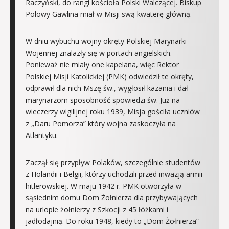
Raczyński, do rangi kościoła Polski Walczącej. Biskup
Polowy Gawlina miał w Misji swą kwaterę główną.
W dniu wybuchu wojny okręty Polskiej Marynarki
Wojennej znalazły się w portach angielskich.
Ponieważ nie miały one kapelana, więc Rektor
Polskiej Misji Katolickiej (PMK) odwiedził te okręty,
odprawił dla nich Mszę św., wygłosił kazania i dał
marynarzom sposobność spowiedzi św. Już na
wieczerzy wigilijnej roku 1939, Misja gościła uczniów
z „Daru Pomorza” który wojna zaskoczyła na
Atlantyku.
Zaczął się przypływ Polaków, szczególnie studentów
z Holandii i Belgii, którzy uchodzili przed inwazją armii
hitlerowskiej. W maju 1942 r. PMK otworzyła w
sąsiednim domu Dom Żołnierza dla przybywających
na urlopie żołnierzy z Szkocji z 45 łóżkami i
jadłodajnią. Do roku 1948, kiedy to „Dom Żołnierza”