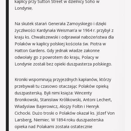
kaplicy przy Sutton Street w dzielnicy Soho w
Londynie.
Na skutek starań Generała Zamoyskiego i dzięki
życzliwości Kardynała Weisman’a w 1964 r. przybył z
kraju ks. Chwaliszewski i odprawiał nabożeństwa dla
Polaków w kaplicy polskiej kościoła św. Piotra w
Hatton Gardens. Gdy jednak władze zakonne
odwołały go z powrotem do kraju, Polacy w
Londynie zostali bez opieki duszpasterza polskiego.
Kroniki wspominają przyjezdnych kapłanów, którzy
przebywali tu czasowo otaczając Polaków opieką
duszpasterską. Byli nimi księża: Wincenty
Bronikowski, Stanisław Królikowski, Antoni Lechert,
Władysław Bajerowicz, Alojzy Foltin i Henryk
Cichocki. Dużo troski o Polaków okazał ks. Józef Von
Larsberg, Niemiec. W 1894 roku duszpasterska
opieka nad Polakami została ostatecznie