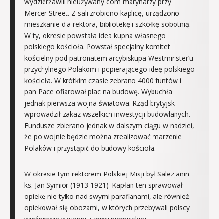
wydzierżawili nieużywany dom marynarzy przy
Mercer Street. Z sali zrobiono kaplicę, urządzono
mieszkanie dla rektora, bibliotekę i szkółkę sobotnią.
W ty, okresie powstała idea kupna własnego
polskiego kościoła. Powstał specjalny komitet
kościelny pod patronatem arcybiskupa Westminster’u
przychylnego Polakom i popierającego ideę polskiego
kościoła. W krótkim czasie zebrano 4000 funtów i
pan Pace ofiarował plac na budowę. Wybuchła
jednak pierwsza wojna światowa. Rząd brytyjski
wprowadził zakaz wszelkich inwestycji budowlanych.
Fundusze zbierano jednak w dalszym ciągu w nadziei,
że po wojnie będzie można zrealizować marzenie
Polaków i przystąpić do budowy kościoła.
W okresie tym rektorem Polskiej Misji był Salezjanin
ks. Jan Symior (1913-1921). Kapłan ten sprawował
opiekę nie tylko nad swymi parafianami, ale również
opiekował się obozami, w których przebywali polscy
więźniowie wojenni z armii niemieckiej.