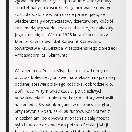
zgodą kardynała arcybiskupa Bourne założył nowy
komitet nabycia kościoła. Zorganizowanie nowego
kościoła stało się w tym czasie palące, jako, że
władze uznały dotychczasowy dzierżawiony kościół
za nienadający się do użytku publicznego i nakazały
jego zamknięcie. W roku 1928 kościół polski przy
Mercer Street odwiedził Kardynał Kakowski w
towarzystwie Ks. Biskupa Przeździeńskiego z Siedlec i
Ambasadora R.P. Skirmunta.
W tymże roku Polska Misja Katolicka w Londynie
odczuła boleśnie zgon swej największej i najbardziej
oddanej sprawie polskiego kościoła, dobrodziejki p.
Zofii Pace. W tym także czasie, po uciążliwych
poszukiwaniach, znaleziono kościół, który wystawili
na sprzedaż Swedenborgianie w dzielnicy Islington,
przy Devonia Road, za 4000 funtów. Kościół ten z
mieszkaniami po obydwu stronach i z salą można
było łatwo dostosować do potrzeb Polskiej Misji
Katolickiej i użytku sakralnego i także do potrzeby