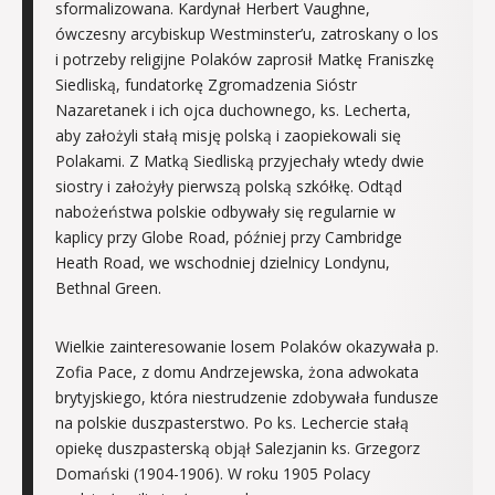
sformalizowana. Kardynał Herbert Vaughne,
ówczesny arcybiskup Westminster’u, zatroskany o los
i potrzeby religijne Polaków zaprosił Matkę Franiszkę
Siedliską, fundatorkę Zgromadzenia Sióstr
Nazaretanek i ich ojca duchownego, ks. Lecherta,
aby założyli stałą misję polską i zaopiekowali się
Polakami. Z Matką Siedliską przyjechały wtedy dwie
siostry i założyły pierwszą polską szkółkę. Odtąd
nabożeństwa polskie odbywały się regularnie w
kaplicy przy Globe Road, później przy Cambridge
Heath Road, we wschodniej dzielnicy Londynu,
Bethnal Green.
Wielkie zainteresowanie losem Polaków okazywała p.
Zofia Pace, z domu Andrzejewska, żona adwokata
brytyjskiego, która niestrudzenie zdobywała fundusze
na polskie duszpasterstwo. Po ks. Lechercie stałą
opiekę duszpasterską objął Salezjanin ks. Grzegorz
Domański (1904-1906). W roku 1905 Polacy