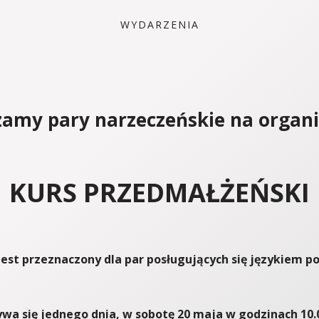
WYDARZENIA
zamy pary narzeczeńskie na organ
KURS PRZEDMAŁŻEŃSKI
jest przeznaczony dla par posługujących się językiem p
wa się jednego dnia, w sobotę 20 maja w godzinach 10.0