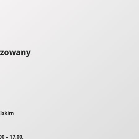
izowany
olskim
0 – 17.00.