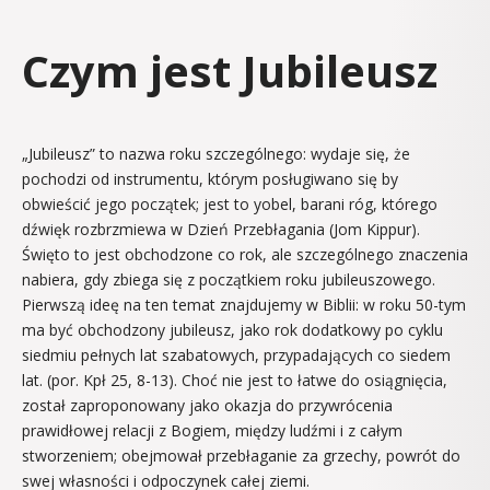
Czym jest Jubileusz
„Jubileusz” to nazwa roku szczególnego: wydaje się, że
pochodzi od instrumentu, którym posługiwano się by
obwieścić jego początek; jest to yobel, barani róg, którego
dźwięk rozbrzmiewa w Dzień Przebłagania (Jom Kippur).
Święto to jest obchodzone co rok, ale szczególnego znaczenia
nabiera, gdy zbiega się z początkiem roku jubileuszowego.
Pierwszą ideę na ten temat znajdujemy w Biblii: w roku 50-tym
ma być obchodzony jubileusz, jako rok dodatkowy po cyklu
siedmiu pełnych lat szabatowych, przypadających co siedem
lat. (por. Kpł 25, 8-13). Choć nie jest to łatwe do osiągnięcia,
został zaproponowany jako okazja do przywrócenia
prawidłowej relacji z Bogiem, między ludźmi i z całym
stworzeniem; obejmował przebłaganie za grzechy, powrót do
swej własności i odpoczynek całej ziemi.