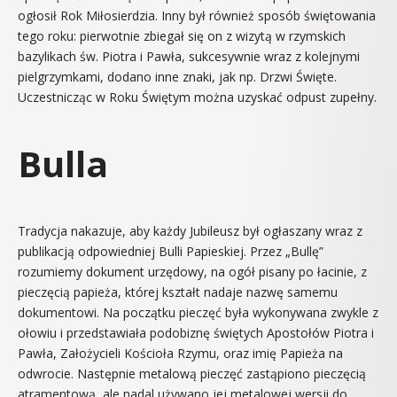
ogłosił Rok Miłosierdzia. Inny był również sposób świętowania
tego roku: pierwotnie zbiegał się on z wizytą w rzymskich
bazylikach św. Piotra i Pawła, sukcesywnie wraz z kolejnymi
pielgrzymkami, dodano inne znaki, jak np. Drzwi Święte.
Uczestnicząc w Roku Świętym można uzyskać odpust zupełny.
Bulla
Tradycja nakazuje, aby każdy Jubileusz był ogłaszany wraz z
publikacją odpowiedniej Bulli Papieskiej. Przez „Bullę”
rozumiemy dokument urzędowy, na ogół pisany po łacinie, z
pieczęcią papieża, której kształt nadaje nazwę samemu
dokumentowi. Na początku pieczęć była wykonywana zwykle z
ołowiu i przedstawiała podobiznę świętych Apostołów Piotra i
Pawła, Założycieli Kościoła Rzymu, oraz imię Papieża na
odwrocie. Następnie metalową pieczęć zastąpiono pieczęcią
atramentową, ale nadal używano jej metalowej wersji do