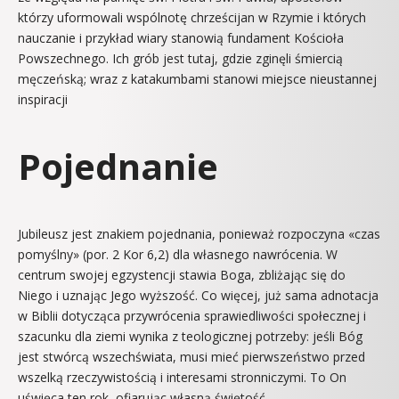
którzy uformowali wspólnotę chrześcijan w Rzymie i których
nauczanie i przykład wiary stanowią fundament Kościoła
Powszechnego. Ich grób jest tutaj, gdzie zginęli śmiercią
męczeńską; wraz z katakumbami stanowi miejsce nieustannej
inspiracji
Pojednanie
Jubileusz jest znakiem pojednania, ponieważ rozpoczyna «czas
pomyślny» (por. 2 Kor 6,2) dla własnego nawrócenia. W
centrum swojej egzystencji stawia Boga, zbliżając się do
Niego i uznając Jego wyższość. Co więcej, już sama adnotacja
w Biblii dotycząca przywrócenia sprawiedliwości społecznej i
szacunku dla ziemi wynika z teologicznej potrzeby: jeśli Bóg
jest stwórcą wszechświata, musi mieć pierwszeństwo przed
wszelką rzeczywistością i interesami stronniczymi. To On
uświęca ten rok, ofiarując własną świętość.