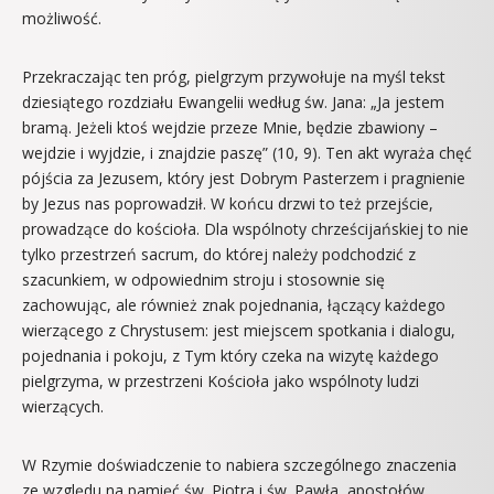
możliwość.
Przekraczając ten próg, pielgrzym przywołuje na myśl tekst
dziesiątego rozdziału Ewangelii według św. Jana: „Ja jestem
bramą. Jeżeli ktoś wejdzie przeze Mnie, będzie zbawiony –
wejdzie i wyjdzie, i znajdzie paszę” (10, 9). Ten akt wyraża chęć
pójścia za Jezusem, który jest Dobrym Pasterzem i pragnienie
by Jezus nas poprowadził. W końcu drzwi to też przejście,
prowadzące do kościoła. Dla wspólnoty chrześcijańskiej to nie
tylko przestrzeń sacrum, do której należy podchodzić z
szacunkiem, w odpowiednim stroju i stosownie się
zachowując, ale również znak pojednania, łączący każdego
wierzącego z Chrystusem: jest miejscem spotkania i dialogu,
pojednania i pokoju, z Tym który czeka na wizytę każdego
pielgrzyma, w przestrzeni Kościoła jako wspólnoty ludzi
wierzących.
W Rzymie doświadczenie to nabiera szczególnego znaczenia
ze względu na pamięć św. Piotra i św. Pawła, apostołów