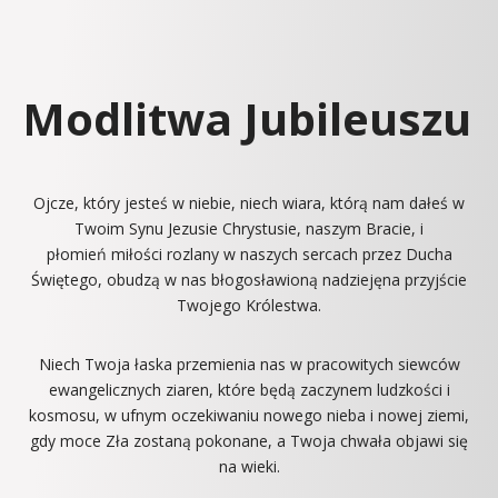
Modlitwa Jubileuszu
Ojcze, który jesteś w niebie,
niech
wiara
, którą nam dałeś
w
Twoim Synu Jezusie Chrystusie, naszym Bracie,
i
płomień
miłości
rozlany w naszych sercach przez Ducha
Świętego,
obudzą w nas błogosławioną
nadzieję
na przyjście
Twojego Królestwa.
Niech Twoja łaska przemienia nas
w pracowitych siewców
ewangelicznych ziaren,
które będą zaczynem ludzkości i
kosmosu,
w ufnym oczekiwaniu
nowego nieba i nowej ziemi,
gdy moce Zła zostaną pokonane,
a Twoja chwała objawi się
na wieki.