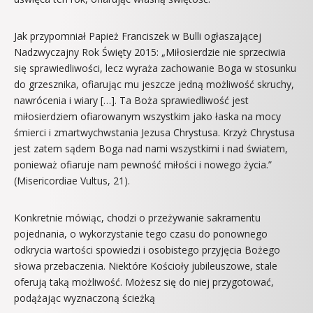
Jak przypomniał Papież Franciszek w Bulli ogłaszającej
Nadzwyczajny Rok Święty 2015: „Miłosierdzie nie sprzeciwia
się sprawiedliwości, lecz wyraża zachowanie Boga w stosunku
do grzesznika, ofiarując mu jeszcze jedną możliwość skruchy,
nawrócenia i wiary […]. Ta Boża sprawiedliwość jest
miłosierdziem ofiarowanym wszystkim jako łaska na mocy
śmierci i zmartwychwstania Jezusa Chrystusa. Krzyż Chrystusa
jest zatem sądem Boga nad nami wszystkimi i nad światem,
ponieważ ofiaruje nam pewność miłości i nowego życia.”
(Misericordiae Vultus, 21).
Konkretnie mówiąc, chodzi o przeżywanie sakramentu
pojednania, o wykorzystanie tego czasu do ponownego
odkrycia wartości spowiedzi i osobistego przyjęcia Bożego
słowa przebaczenia. Niektóre Kościoły jubileuszowe, stale
oferują taką możliwość. Możesz się do niej przygotować,
podążając wyznaczoną ścieżką