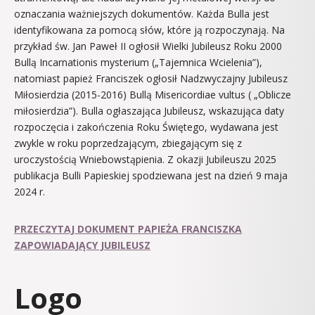
oznaczania ważniejszych dokumentów. Każda Bulla jest
identyfikowana za pomocą słów, które ją rozpoczynają. Na
przykład św. Jan Paweł II ogłosił Wielki Jubileusz Roku 2000
Bullą
Incarnationis mysterium
(„Tajemnica Wcielenia”),
natomiast papież Franciszek ogłosił Nadzwyczajny Jubileusz
Miłosierdzia (2015-2016) Bullą
Misericordiae vultus
( „Oblicze
miłosierdzia”). Bulla ogłaszająca Jubileusz, wskazująca daty
rozpoczęcia i zakończenia Roku Świętego, wydawana jest
zwykle w roku poprzedzającym, zbiegającym się z
uroczystością Wniebowstąpienia. Z okazji Jubileuszu 2025
publikacja Bulli Papieskiej spodziewana jest na dzień 9 maja
2024 r.
PRZECZYTAJ DOKUMENT PAPIEŻA FRANCISZKA
ZAPOWIADAJĄCY JUBILEUSZ
Logo