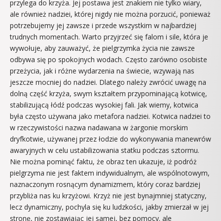
przylega do krzyża. Jej postawa jest znakiem nie tylko wiary,
ale również nadziei, której nigdy nie można porzucić, ponieważ
potrzebujemy jej zawsze i przede wszystkim w najbardziej
trudnych momentach. Warto przyjrzeć się falom i sile, która je
wywołuje, aby zauważyć, że pielgrzymka życia nie zawsze
odbywa się po spokojnych wodach. Często zarówno osobiste
przeżycia, jak i różne wydarzenia na świecie, wzywają nas
jeszcze mocniej do nadziei. Dlatego należy zwrócić uwagę na
dolną część krzyża, swym kształtem przypominającą kotwicę,
stabilizującą łódź podczas wysokiej fali. Jak wiemy, kotwica
była często używana jako metafora nadziei. Kotwica nadziei to
w rzeczywistości nazwa nadawana w żargonie morskim
dryfkotwie, używanej przez łodzie do wykonywania manewrów
awaryjnych w celu ustabilizowania statku podczas sztormu.
Nie można pominąć faktu, że obraz ten ukazuje, iż podróż
pielgrzyma nie jest faktem indywidualnym, ale wspólnotowym,
naznaczonym rosnącym dynamizmem, który coraz bardziej
przybliża nas ku krzyżowi. Krzyż nie jest bynajmniej statyczny,
lecz dynamiczny, pochyla się ku ludzkości, jakby zmierzał w jej
stronę, nie zostawiając jej samej, bez pomocy. ale