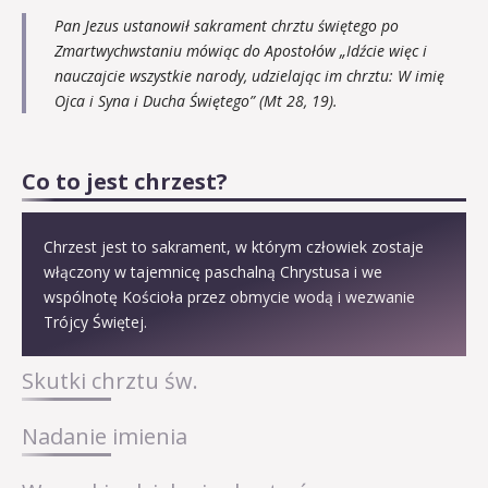
Pan Jezus ustanowił sakrament chrztu świętego po
Zmartwychwstaniu mówiąc do Apostołów „Idźcie więc i
nauczajcie wszystkie narody, udzielając im chrztu: W imię
Ojca i Syna i Ducha Świętego” (Mt 28, 19).
Co to jest chrzest?
Chrzest jest to sakrament, w którym człowiek zostaje
włączony w tajemnicę paschalną Chrystusa i we
wspólnotę Kościoła przez obmycie wodą i wezwanie
Trójcy Świętej.
Skutki chrztu św.
Nadanie imienia