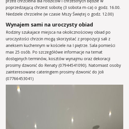
przed chrzcielna dla rodziców i chrzestnych będzie w
poprzedzającą chrzest sobotę (3 sobota m-ca) o godz. 16.00.
Niedziele chrzcielne (w czasie Mszy Świętej o godz. 12.00)
Wynajem sami na uroczysty obiad
Rodziny szukajace miejsca na okolicznościowy obiad po
uroczystości chrzcin mogą skorzystać z propozycji sali z
aneksem kuchennym w kościele na I piętrze. Sala pomieści
max 25 osób. Po szczegółówe informacje na temat
dostępnych terminów, kosztów wynajmu oraz dekoracji
prosimy dzwonić do Renaty (07944541090). Natomiast osoby
zainteresowane cateringiem prosimy dzwonić do Joli
(07766453041)